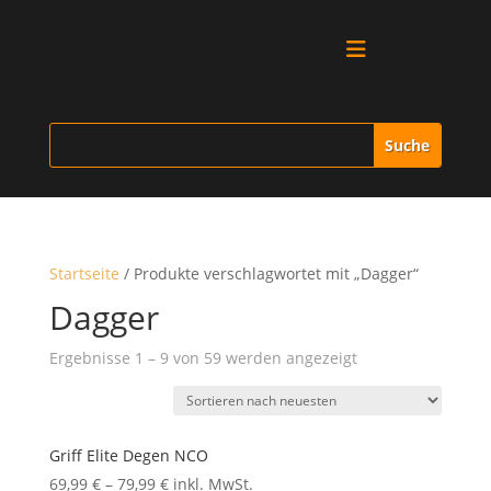
Alle Produkte
Vitrinen
Ersatzteile
Startseite
/ Produkte verschlagwortet mit „Dagger“
Literatur
Dagger
Nach
Ergebnisse 1 – 9 von 59 werden angezeigt
Merchandise
neuesten
sortiert
Aktionen
Griff Elite Degen NCO
69,99
€
–
79,99
€
inkl. MwSt.