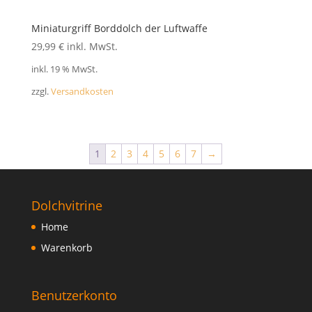
Miniaturgriff Borddolch der Luftwaffe
29,99
€
inkl. MwSt.
inkl. 19 % MwSt.
zzgl.
Versandkosten
1
2
3
4
5
6
7
→
Dolchvitrine
Home
Warenkorb
Benutzerkonto