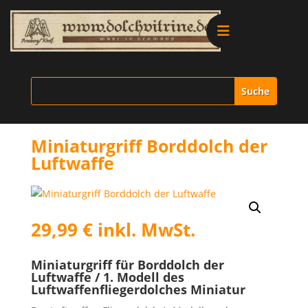
Alle Produkte
Vitrinen
Miniaturgriff Borddolch der
Ersatzteile
Luftwaffe
Literatur
29,99
€
inkl. MwSt.
Merchandise
Miniaturgriff für Borddolch der
Aktionen
Luftwaffe / 1. Modell des
Luftwaffenfliegerdolches Miniatur