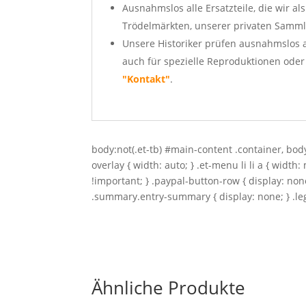
Ausnahmslos alle Ersatzteile, die wir al
Trödelmärkten, unserer privaten Samml
Unsere Historiker prüfen ausnahmslos 
auch für spezielle Reproduktionen oder 
"Kontakt"
.
body:not(.et-tb) #main-content .container, bo
overlay { width: auto; } .et-menu li li a { wid
!important; } .paypal-button-row { display: non
.summary.entry-summary { display: none; } .lega
Ähnliche Produkte