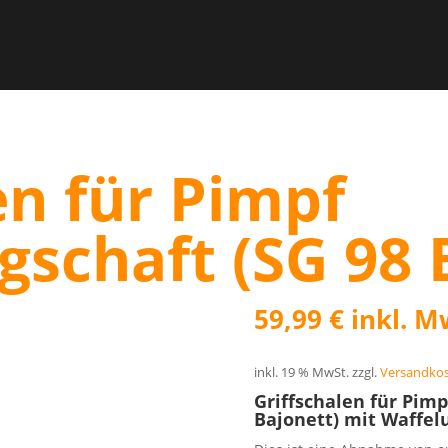
en für Pimpf
schaft (SG 98 
59,99
€
inkl. M
inkl. 19 % MwSt.
zzgl.
Versandko
Griffschalen für Pimp
Bajonett) mit Waffel