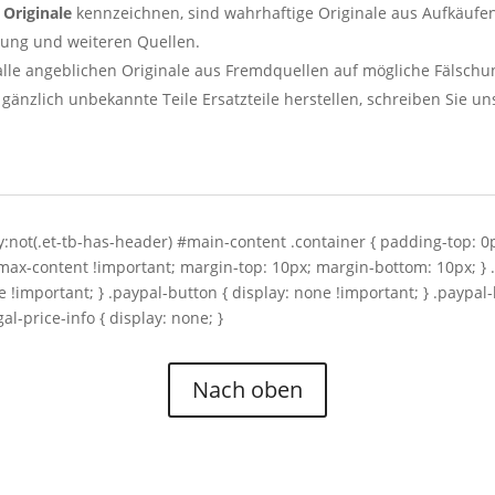
s
Originale
kennzeichnen, sind wahrhaftige Originale aus Aufkäufe
ung und weiteren Quellen.
alle angeblichen Originale aus Fremdquellen auf mögliche Fälsch
gänzlich unbekannte Teile Ersatzteile herstellen, schreiben Sie un
dy:not(.et-tb-has-header) #main-content .container { padding-top: 
th: max-content !important; margin-top: 10px; margin-bottom: 10px; 
e !important; } .paypal-button { display: none !important; } .paypal
l-price-info { display: none; }
Nach oben