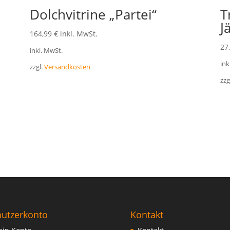
Dolchvitrine „Partei“
T
J
164,99
€
inkl. MwSt.
27
inkl. MwSt.
ink
zzgl.
Versandkosten
zzg
utzerkonto
Kontakt