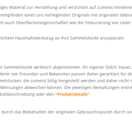
ges Material zur Herstellung und verzichten auf zumeist minderw
chempfinden eines uns vorliegenden Originals mit originalen Geb
ben auch Oberflächeneigenschaften wie die Texturierung von Lede
öhnlichem Haushaltswerkzeug an Ihre Sammelstücke anzupassen.
 Sammelstücke akribisch abgenommen. Ihr eigener Dolch, Hauer, D
derer von Freunden und Bekannten passen daher garantiert für die
elstücken, die zumeist billig hergestellt werden und daher nicht 
Messungen abweichen können. Die jeweiligen Bemaßungen entneh
oduktbeschreibung oder den
"Produktdetails"
.
d durch das Beibehalten der originalen Gebrauchsspuren durch 