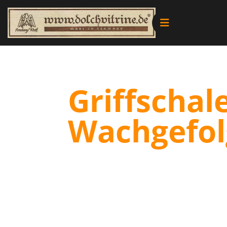
Alle Produkte
Vitrinen
Griffschal
Ersatzteile
Wachgefolg
Literatur
Merchandise
Aktionen