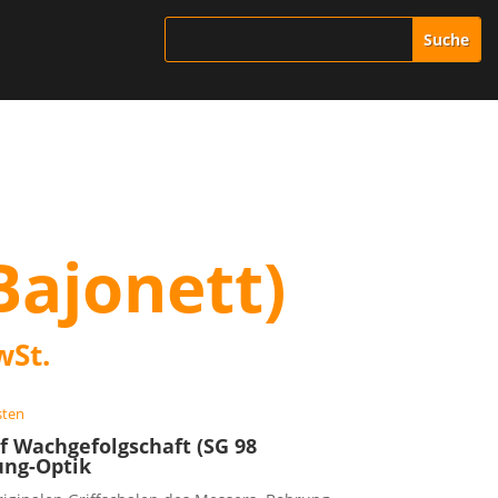
Bajonett)
wSt.
sten
f Wachgefolgschaft (SG 98
ung-Optik