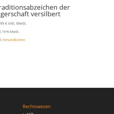
raditionsabzeichen der
ägerschaft versilbert
,99
€
inkl. MwSt.
l. 19 % MwSt.
l.
Versandkosten
Rechtswesen