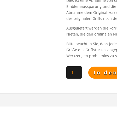
Dies ist eine Abnahme von o
Emblemaussparung und die 
Abnahme dem Original korre
des originalen Griffs noch d
Ausgeliefert werden die korr
Nieten, die den originalen 
Bitte beachten Sie, dass jed
Größe des Griffstückes angep
Werkzeugen problemlos zu s
Griffschalen
In de
für
Pimpf
Wachgefolgschaft
(SG
98
Bajonett)
Menge