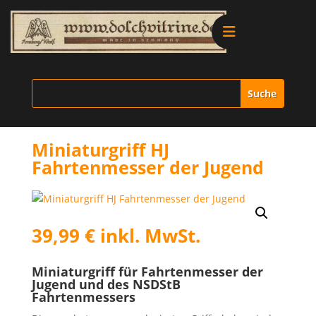
Alle Produkte
Vitrinen
Miniaturgriff HJ
Ersatzteile
Fahrtenmesser der Jugend
Literatur
39,99
€
inkl. MwSt.
Merchandise
Miniaturgriff für Fahrtenmesser der
Aktionen
Jugend und des NSDStB
Fahrtenmessers