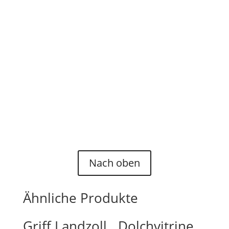
alle angeblichen Originale aus
Fremdquellen auf mögliche Fälschungen.
Auf Wunsch können wir natürlich auch
für spezielle Reproduktionen oder
gänzlich unbekannte Teile Ersatzteile
herstellen, schreiben Sie uns für ein
individuelles Angebot gerne an:
"Kontakt"
.
Nach oben
Ähnliche Produkte
Griff Landzoll
Dolchvitrine