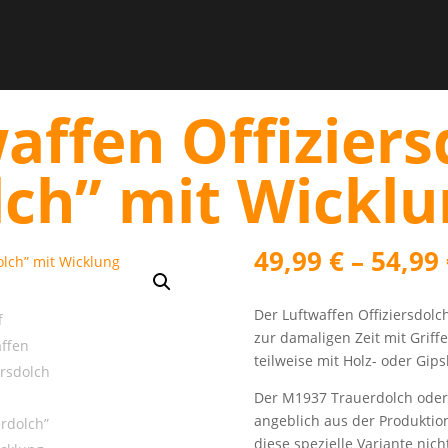
waffen Offizier
lch” mit Wicklu
49,99
€
–
54,99
Der Luftwaffen Offiziersdol
zur damaligen Zeit mit Griffe
teilweise mit Holz- oder Gip
Der M1937 Trauerdolch oder
angeblich aus der Produktion
diese spezielle Variante nic