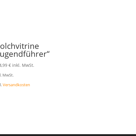
olchvitrine
Jugendführer“
4,99
€
inkl. MwSt.
l. MwSt.
l.
Versandkosten