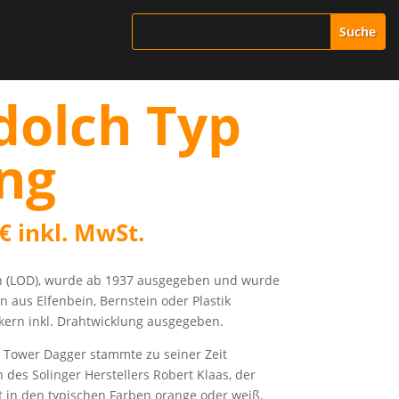
sdolch Typ
ng
€
inkl. MwSt.
ch (LOD), wurde ab 1937 ausgegeben und wurde
n aus Elfenbein, Bernstein oder Plastik
skern inkl. Drahtwicklung ausgegeben.
 Tower Dagger stammte zu seiner Zeit
 des Solinger Herstellers Robert Klaas, der
ht in den typischen Farben orange oder weiß,