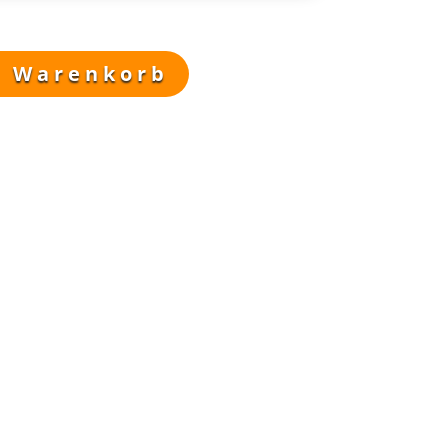
n Warenkorb
ertige 3D-Drucke.
rauchsspuren.
r oder die Maserung von Holz und Horn