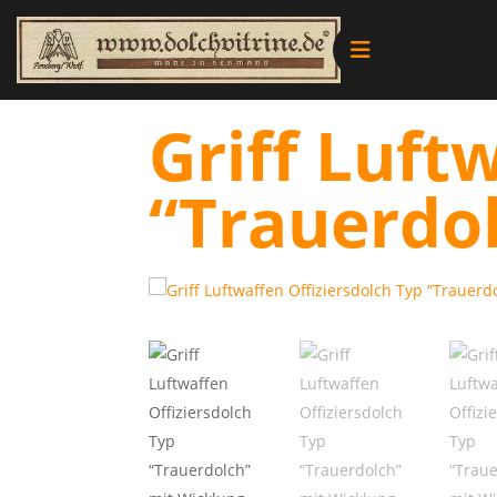
Alle Produkte
Griff Luft
Vitrinen
“Trauerdo
Ersatzteile
Literatur
Merchandise
Aktionen