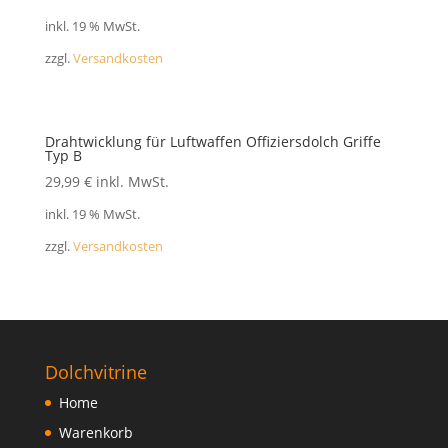
FAQ
inkl. 19 % MwSt.
zzgl.
Versandkosten
Drahtwicklung für Luftwaffen Offiziersdolch Griffe
Typ B
29,99
€
inkl. MwSt.
inkl. 19 % MwSt.
zzgl.
Versandkosten
Dolchvitrine
Home
Warenkorb