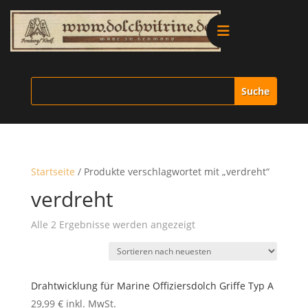
Alle Produkte
Vitrinen
Ersatzteile
Startseite
/ Produkte verschlagwortet mit „verdreht“
Literatur
verdreht
Nach
Alle 2 Ergebnisse werden angezeigt
Merchandise
neuesten
sortiert
Aktionen
Drahtwicklung für Marine Offiziersdolch Griffe Typ A
29,99
€
inkl. MwSt.