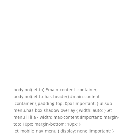
alle angeblichen Originale aus
Fremdquellen auf mögliche Fälschungen.
Auf Wunsch können wir natürlich auch
für spezielle Reproduktionen oder
gänzlich unbekannte Teile Ersatzteile
herstellen, schreiben Sie uns für ein
individuelles Angebot gerne an:
"Kontakt"
.
body:not(.et-tb) #main-content .container,
body:not(.et-tb-has-header) #main-content
.container { padding-top: 0px !important; } ul.sub-
menu.has-box-shadow-overlay { width: auto; } .et-
menu li li a { width: max-content !important; margin-
top: 10px; margin-bottom: 10px; }
.et_mobile_nav_menu { display: none !important; }