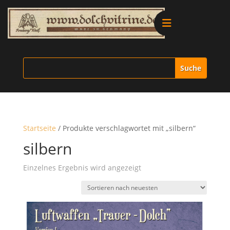
Alle Produkte
Vitrinen
Ersatzteile
Startseite
/ Produkte verschlagwortet mit „silbern“
Literatur
silbern
Einzelnes Ergebnis wird angezeigt
Merchandise
Aktionen