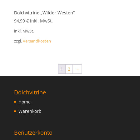
Dolchvitrine „Wilder Westen“
94,99
€
inkl. MwSt.
inkl. MwSt.
zzgl.
Versandkosten
1
2
→
Dolchvitrine
Home
Warenkorb
Benutzerkonto