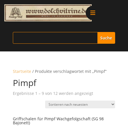
Alle Produkte
Vitrinen
Ersatzteile
Startseite
/ Produkte verschlagwortet mit „Pimpf“
Literatur
Pimpf
Nach
Ergebnisse 1 – 9 von 12 werden angezeigt
Merchandise
neuesten
sortiert
Aktionen
Griffschalen für Pimpf Wachgefolgschaft (SG 98
Bajonett)