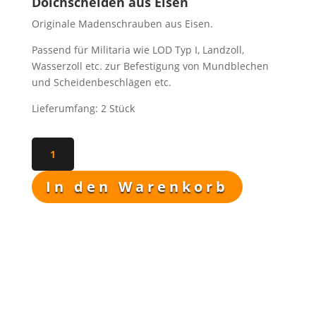
Dolchscheiden aus Eisen
FAQ
Originale Madenschrauben aus Eisen.
Passend für Militaria wie LOD Typ I, Landzoll,
Wasserzoll etc. zur Befestigung von Mundblechen
und Scheidenbeschlägen etc.
Lieferumfang: 2 Stück
Madenschraube
für
Dolchscheiden
In den Warenkorb
-
Eisen
-
Original
Menge
Beschreibung
Was wir Ihnen bieten