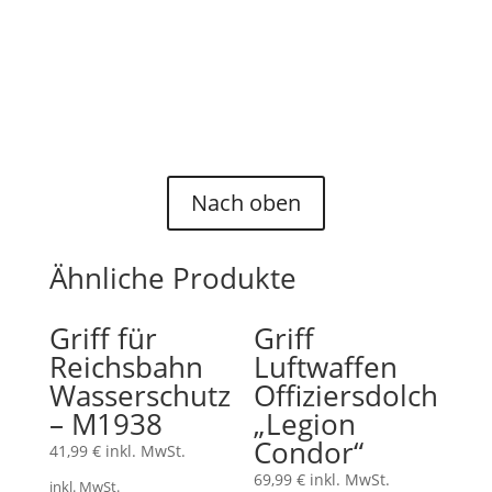
herstellen, schreiben Sie uns für ein
individuelles Angebot gerne an:
"Kontakt"
.
Nach oben
Ähnliche Produkte
Griff für
Griff
Reichsbahn
Luftwaffen
Wasserschutz
Offiziersdolch
– M1938
„Legion
Condor“
41,99
€
inkl. MwSt.
69,99
€
inkl. MwSt.
inkl. MwSt.