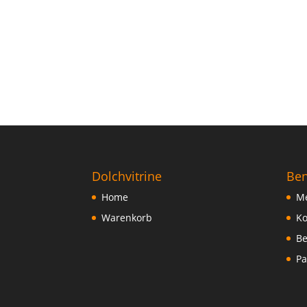
Dolchvitrine
Ben
Home
Me
Warenkorb
Ko
Be
Pa