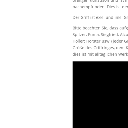
orangen Kunststoff und ist i
nachempfunden. Dies ist der
Der Griff ist exkl. und inkl. 
Bitte beachten Sie, dass aufg
Spitzer, Puma, Siegfried, Alc
Höller; Hörster usw.)
jeder Gr
Größe des Griffringes, dem
dies ist mit alltäglichen We