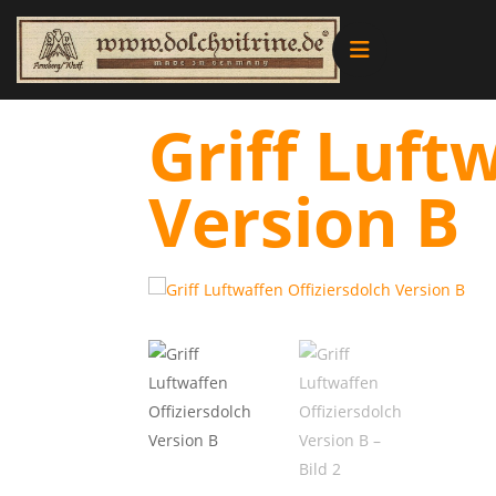
Alle Produkte
Griff Luft
Vitrinen
Version B
Ersatzteile
Literatur
Merchandise
Aktionen