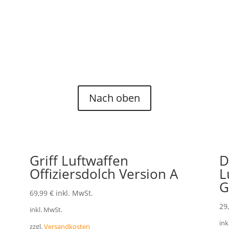
alle angeblichen Originale aus Fremdquellen auf mögliche Fälsch
gänzlich unbekannte Teile Ersatzteile herstellen, schreiben Sie un
Nach oben
Griff Luftwaffen
D
Offiziersdolch Version A
L
G
69,99
€
inkl. MwSt.
29
inkl. MwSt.
ink
zzgl.
Versandkosten