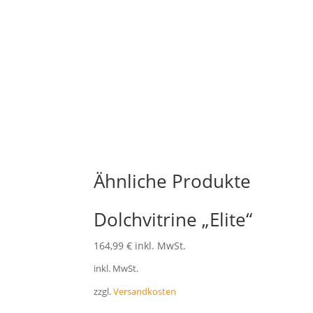
Unsere Historiker prüfen ausnahmslos 
auch für spezielle Reproduktionen oder 
"Kontakt"
.
Ähnliche Produkte
Dolchvitrine „Elite“
164,99
€
inkl. MwSt.
inkl. MwSt.
zzgl.
Versandkosten