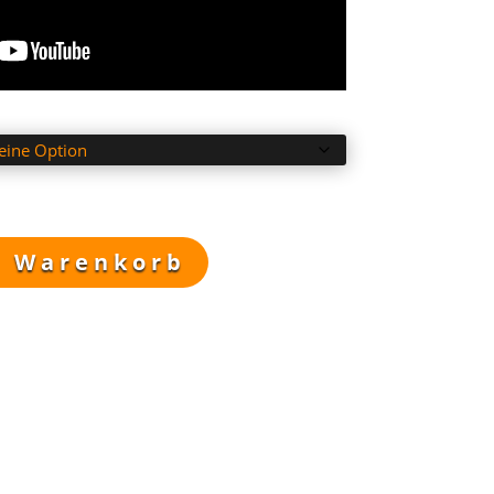
n Warenkorb
ertige 3D-Drucke.