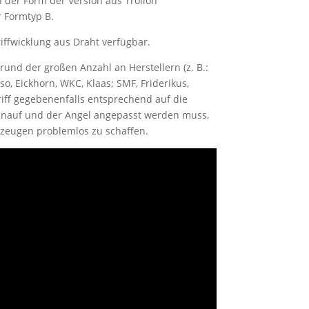
n der Form der Version aus Trollon
 Formtyp B.
Griffwicklung aus Draht verfügbar.
rund der großen Anzahl an Herstellern (z. B.:
oso, Eickhorn, WKC, Klaas; SMF, Friderikus,
iff gegebenenfalls entsprechend auf die
 Knauf und der Angel angepasst werden muss,
rkzeugen problemlos zu schaffen.