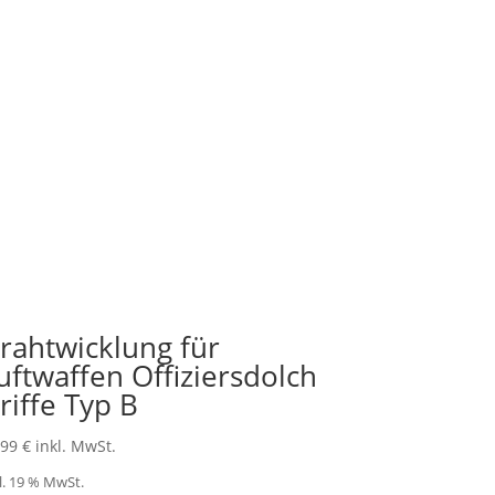
ungen. Auf Wunsch können wir natürlich
s für ein individuelles Angebot gerne an:
rahtwicklung für
uftwaffen Offiziersdolch
riffe Typ B
,99
€
inkl. MwSt.
l. 19 % MwSt.