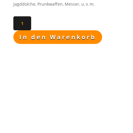
Jagddolche, Prunkwaffen, Messer, u. v. m.
Eichel
Griffauflage
für
In den Warenkorb
Hirschfänger,
Jagdmesser
uvm.
3
Stück
Beschreibung
im
Set
Menge
Was wir Ihnen bieten
Produkt aus originaler Solinger
Produktion.
Unbearbeiteter Rohling.
Erworben bei einem
Restbestandsverkauf.