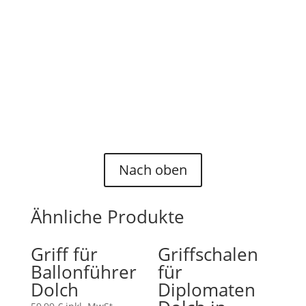
Auf Wunsch können wir natürlich auch
für spezielle Reproduktionen oder
gänzlich unbekannte Teile Ersatzteile
herstellen, schreiben Sie uns für ein
individuelles Angebot gerne an:
"Kontakt"
.
Nach oben
Ähnliche Produkte
Griff für
Griffschalen
Ballonführer
für
Dolch
Diplomaten