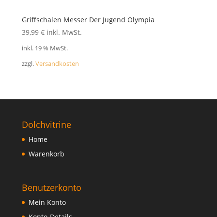
Griffschalen Messer Der Jugend Olympia
39,99
€
inkl. MwSt.
inkl. 19 % MwSt.
zzgl.
Versandkosten
Dolchvitrine
Home
Warenkorb
Benutzerkonto
Mein Konto
Konto-Details