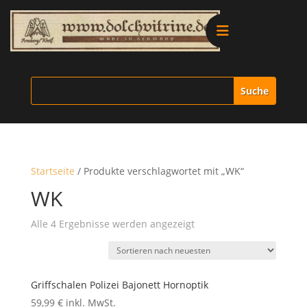
Alle Produkte
Vitrinen
Ersatzteile
Startseite
/ Produkte verschlagwortet mit „WK“
Literatur
WK
Nach
Alle 4 Ergebnisse werden angezeigt
Merchandise
neuesten
sortiert
Aktionen
Griffschalen Polizei Bajonett Hornoptik
59,99
€
inkl. MwSt.