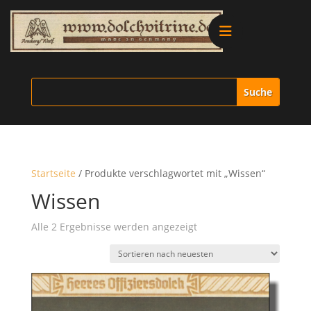
Alle Produkte
Vitrinen
Ersatzteile
Startseite
/ Produkte verschlagwortet mit „Wissen“
Literatur
Wissen
Nach
Alle 2 Ergebnisse werden angezeigt
Merchandise
neuesten
sortiert
Aktionen