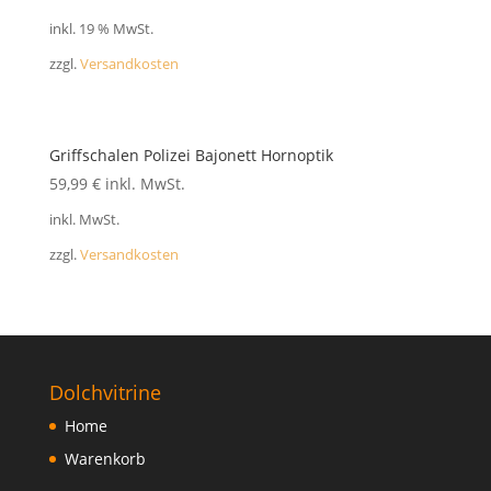
FAQ
inkl. 19 % MwSt.
zzgl.
Versandkosten
Griffschalen Polizei Bajonett Hornoptik
59,99
€
inkl. MwSt.
inkl. MwSt.
zzgl.
Versandkosten
Dolchvitrine
Home
Warenkorb