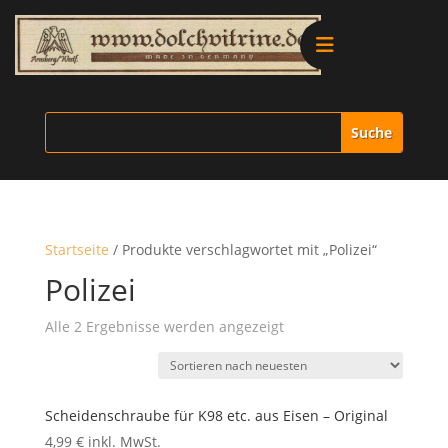
Alle Produkte
Vitrinen
Ersatzteile
Startseite
/ Produkte verschlagwortet mit „Polizei“
Literatur
Polizei
Nach
Alle 2 Ergebnisse werden angezeigt
Merchandise
neuesten
sortiert
Aktionen
Scheidenschraube für K98 etc. aus Eisen – Original
4,99
€
inkl. MwSt.