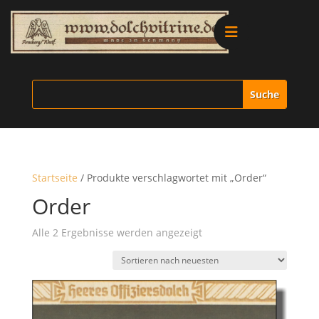
Alle Produkte
Vitrinen
Ersatzteile
Startseite
/ Produkte verschlagwortet mit „Order“
Literatur
Order
Nach
Alle 2 Ergebnisse werden angezeigt
Merchandise
neuesten
sortiert
Aktionen