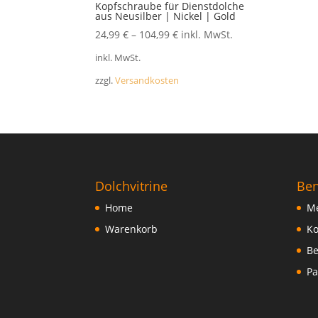
FAQ
Kopfschraube für Dienstdolche
aus Neusilber | Nickel | Gold
24,99
€
–
104,99
€
inkl. MwSt.
inkl. MwSt.
zzgl.
Versandkosten
Dolchvitrine
Ben
Home
Me
Warenkorb
Ko
Be
Pa