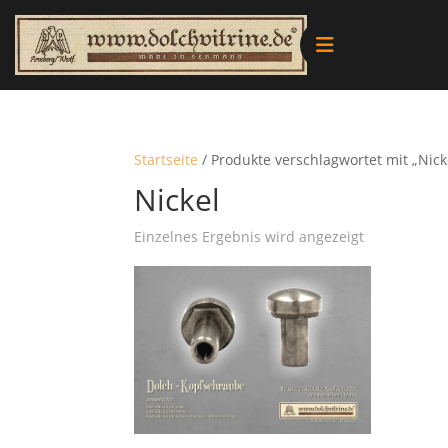
Alle Produkte
Vitrinen
Startseite
/ Produkte verschlagwortet mit „Nick
Nickel
Ersatzteile
Einzelnes Ergebnis wird angezeigt
Literatur
Merchandise
Aktionen