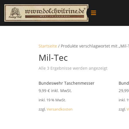
Alle Produkte
Vitrinen
Startseite
/ Produkte verschlagwortet mit „Mil-
Mil-Tec
Ersatzteile
Nach
Alle 3 Ergebnisse werden angezeigt
neuesten
Literatur
sortiert
Bundeswehr Taschenmesser
Bund
9,99
€
inkl. MwSt.
29,9
Merchandise
inkl. 19 % MwSt.
inkl. 
zzgl.
Versandkosten
zzgl.
V
Aktionen