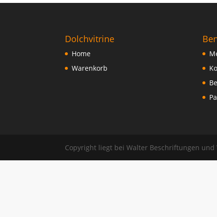
FAQ
Dolchvitrine
Ben
Home
Me
Warenkorb
Ko
Be
Pa
Copyright liegt bei Walter Beschriftungen und