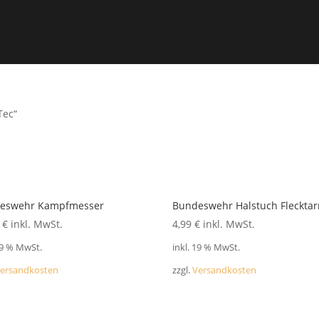
Tec“
eswehr Kampfmesser
Bundeswehr Halstuch Flecktar
9
€
inkl. MwSt.
4,99
€
inkl. MwSt.
19 % MwSt.
inkl. 19 % MwSt.
ersandkosten
zzgl.
Versandkosten