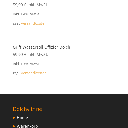
FAQ
59,99
€
inkl. MwSt.
inkl. 19 % MwSt.
zzgl.
Versandkosten
Griff Wasserzoll Offizier Dolch
59,99
€
inkl. MwSt.
inkl. 19 % MwSt.
zzgl.
Versandkosten
Dolchvitrine
Home
Warenkorb