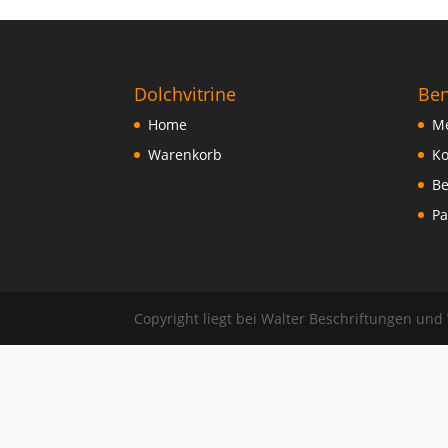
FAQ
Dolchvitrine
Ben
Home
Me
Warenkorb
Ko
Be
Pa
Copyright liegt bei Walter Beschriftungen und