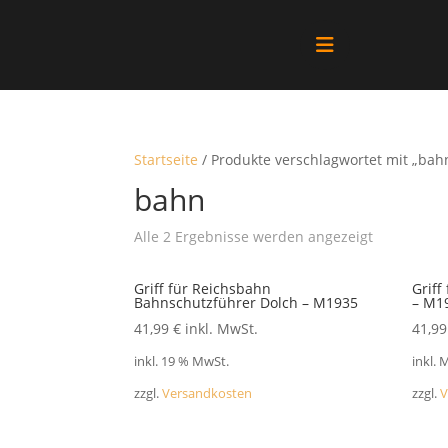
Alle Produkte
Vitrinen
Startseite
/ Produkte verschlagwortet mit „bah
bahn
Ersatzteile
Nach
Alle 2 Ergebnisse werden angezeigt
neuesten
Literatur
sortiert
Griff für Reichsbahn
Griff
Bahnschutzführer Dolch – M1935
– M1
41,99
€
inkl. MwSt.
41,9
Merchandise
inkl. 19 % MwSt.
inkl. 
Aktionen
zzgl.
Versandkosten
zzgl.
V