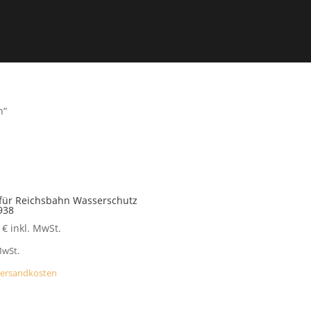
n“
 für Reichsbahn Wasserschutz
938
9
€
inkl. MwSt.
MwSt.
ersandkosten