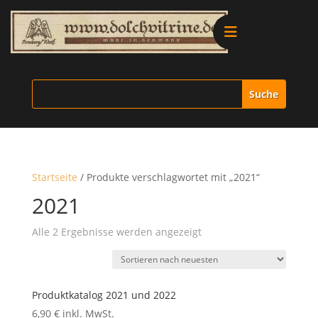
Alle Produkte
Vitrinen
Ersatzteile
Startseite
/ Produkte verschlagwortet mit „2021“
Literatur
2021
Nach
Alle 2 Ergebnisse werden angezeigt
Merchandise
neuesten
sortiert
Aktionen
Produktkatalog 2021 und 2022
6,90
€
inkl. MwSt.